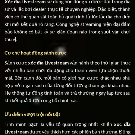
Xóc đĩa Livestream
sử dụng bốn đồng xu được đặt trong đĩa
sứ và lắc bởi dealer thực tế chuyên nghiệp. Đặc biệt, thành
viên có thể quan sát toàn bộ quá trình từ lúc lắc đĩa cho đến
khi mở kết quả rõ ràng. Công nghệ streaming hiện đại đảm
bảo không có bất kỳ sự gián đoạn nào trong suốt ván chơi
thú vị.
Cơ chế hoạt động sảnh cược
Sảnh cược
xóc đĩa Livestream
vận hành theo thời gian thực
với nhiều bàn chơi đa dạng cho thành viên lựa chọn thoải
mái. Bên cạnh đó, mỗi bàn có giới hạn cược khác nhau phù
hợp với ngân sách của từng đối tượng tham gia khác nhau.
Hệ thống tự động tính toán và trả thưởng ngay lập tức sau
khi kết quả được công bố chính xác.
Ưu điểm vượt trội nổi bật
Tính minh bạch là yếu tố quan trọng nhất khiến
xóc đĩa
Livestream
được yêu thích hơn các phiên bản thường. Đồng