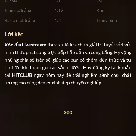
Tài/Xỉu
1:1
Dễ
Toàn đỏ/trắng
1:12
Khó
Ba đỏ một trắng
1:3
Trung bình
Lời kết
Xóc đĩa Livestream
thực sự là lựa chọn giải trí tuyệt vời với
hình thức phát sóng trực tiếp hấp dẫn và công bằng. Hy vọng
những chia sẻ trên sẽ giúp các bạn có thêm kiến thức và tự
tin hơn khi tham gia các sảnh cược. Hãy đăng ký tài khoản
tại
HITCLUB
ngay hôm nay để trải nghiệm sảnh chơi chất
lượng cao cùng dealer xinh đẹp chuyên nghiệp.
seo