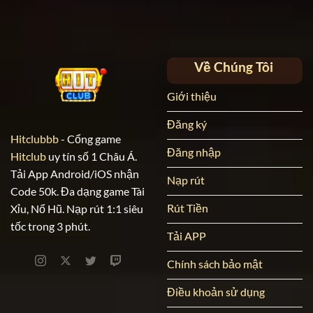
Về Chúng Tôi
Giới thiệu
Đăng ký
Hitclubbb
- Cổng game
Đăng nhập
Hitclub
uy tín số 1 Châu Á.
Tải App Android/iOS nhận
Nạp rút
Code 50k. Đa dạng game Tài
Rút Tiền
Xỉu, Nổ Hũ. Nạp rút 1:1 siêu
tốc trong 3 phút.
Tải APP
Chính sách bảo mật
Điều khoản sử dụng