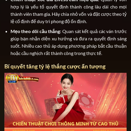
hợp lý là yếu tố quyết định thành công lâu dài cho mọi
thành viên tham gia. Hãy chia nhỏ vốn và đặt cược theo tỷ
lệ cố định để duy trì phong độ ổn định.
Mẹo theo dõi cầu thắng:
Quan sát kết quả các ván trước
giúp bạn nhận diện xu hướng và đưa ra quyết định sáng
suốt. Nhiều cao thủ áp dụng phương pháp bắt cầu thuận
hoặc cầu nghịch rất thành công trong thực tế.
Bí quyết tăng tỷ lệ thắng cược ấn tượng