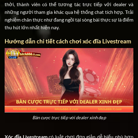
thời, thành viên có thể tương tác trực tiếp với dealer và
những người tham gia khác qua hệ thống chat tích hợp. Trải
nghiệm chân thực như đang ngồi tại sòng bài thực sự là điểm
thu hút lớn nhất hiện nay.
Hướng dẫn chi tiết cách chơi xóc đĩa Livestream
Bàn cược trực tiếp với dealer xinh đẹp
Xóc đĩa Livestream
có luật chơi đơn giản dễ hiểu phù hợp