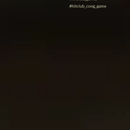
#hitclub_cong_game