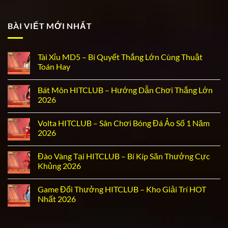
BÀI VIẾT MỚI NHẤT
Tài Xỉu MD5 – Bí Quyết Thắng Lớn Cùng Thuật
Toán Hay
Bát Môn HITCLUB – Hướng Dẫn Chơi Thắng Lớn
2026
Volta HITCLUB – Sân Chơi Bóng Đá Ảo Số 1 Năm
2026
Đào Vàng Tại HITCLUB – Bí Kíp Săn Thưởng Cực
Khủng 2026
Game Đổi Thưởng HITCLUB – Kho Giải Trí HOT
Nhất 2026