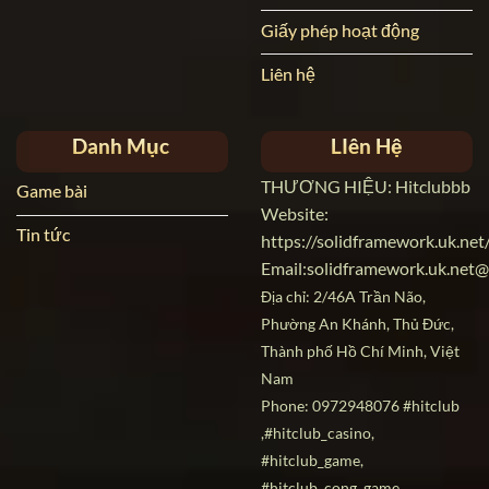
Giấy phép hoạt động
Liên hệ
Danh Mục
LIên Hệ
THƯƠNG HIỆU: Hitclubbb
Game bài
Website:
Tin tức
https://solidframework.uk.net
Email:
solidframework.uk.net
Địa chỉ: 2/46A Trần Não,
Phường An Khánh, Thủ Đức,
Thành phố Hồ Chí Minh, Việt
Nam
Phone: 0972948076 #hitclub
,#hitclub_casino,
#hitclub_game,
#hitclub_cong_game