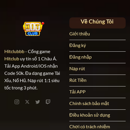
Về Chúng Tôi
Giới thiệu
Đăng ký
Hitclubbb
- Cổng game
Đăng nhập
Hitclub
uy tín số 1 Châu Á.
Tải App Android/iOS nhận
Nạp rút
Code 50k. Đa dạng game Tài
Rút Tiền
Xỉu, Nổ Hũ. Nạp rút 1:1 siêu
tốc trong 3 phút.
Tải APP
Chính sách bảo mật
Điều khoản sử dụng
Chơi có trách nhiệm