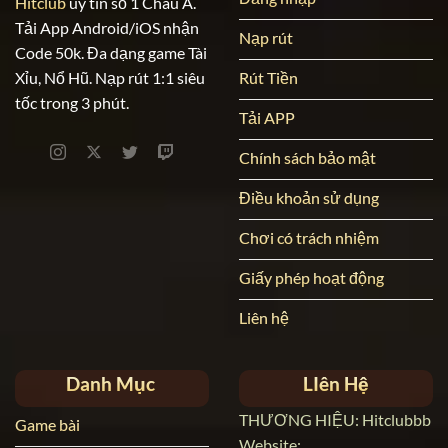
Hitclub
uy tín số 1 Châu Á.
Tải App Android/iOS nhận
Nạp rút
Code 50k. Đa dạng game Tài
Rút Tiền
Xỉu, Nổ Hũ. Nạp rút 1:1 siêu
tốc trong 3 phút.
Tải APP
Chính sách bảo mật
Điều khoản sử dụng
Chơi có trách nhiệm
Giấy phép hoạt động
Liên hệ
Danh Mục
LIên Hệ
THƯƠNG HIỆU: Hitclubbb
Game bài
Website: