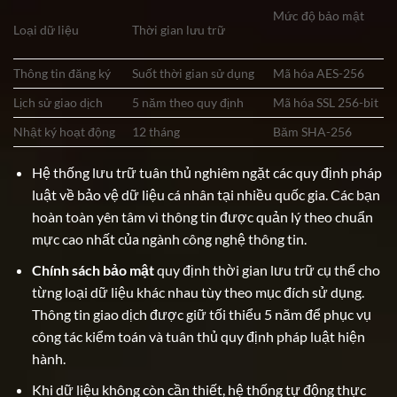
Mức độ bảo mật
Loại dữ liệu
Thời gian lưu trữ
Thông tin đăng ký
Suốt thời gian sử dụng
Mã hóa AES-256
Lịch sử giao dịch
5 năm theo quy định
Mã hóa SSL 256-bit
Nhật ký hoạt động
12 tháng
Băm SHA-256
Hệ thống lưu trữ tuân thủ nghiêm ngặt các quy định pháp
luật về bảo vệ dữ liệu cá nhân tại nhiều quốc gia. Các bạn
hoàn toàn yên tâm vì thông tin được quản lý theo chuẩn
mực cao nhất của ngành công nghệ thông tin.
Chính sách bảo mật
quy định thời gian lưu trữ cụ thể cho
từng loại dữ liệu khác nhau tùy theo mục đích sử dụng.
Thông tin giao dịch được giữ tối thiểu 5 năm để phục vụ
công tác kiểm toán và tuân thủ quy định pháp luật hiện
hành.
Khi dữ liệu không còn cần thiết, hệ thống tự động thực