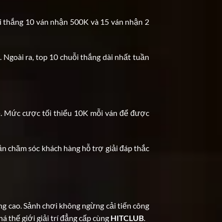
ỗi thắng 10 ván nhận 500K và 15 ván nhận 2
 Ngoài ra, top 10 chuỗi thắng dài nhất tuần
ệ. Mức cược tối thiểu 10K mỗi ván để được
hận chăm sóc khách hàng hỗ trợ giải đáp thắc
g cao. Sảnh chơi không ngừng cải tiến công
 thế giới giải trí đẳng cấp cùng
HITCLUB
.