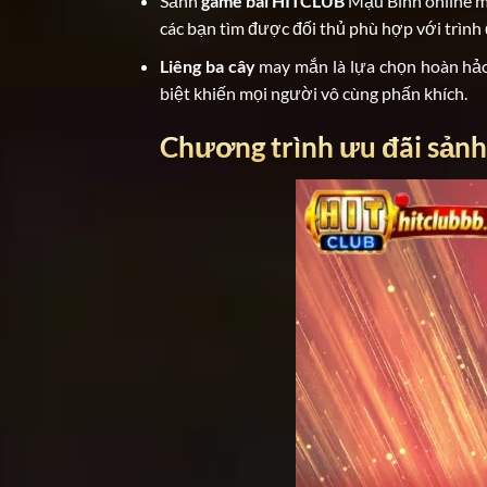
Sảnh
game bài HITCLUB
Mậu Binh online mở
các bạn tìm được đối thủ phù hợp với trình
Liêng ba cây
may mắn là lựa chọn hoàn hảo 
biệt khiến mọi người vô cùng phấn khích.
Chương trình ưu đãi sảnh 