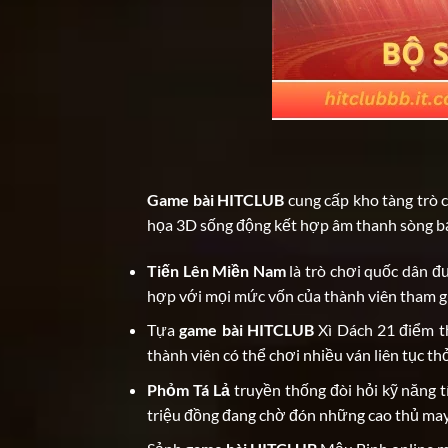
Game bài HITCLUB
cung cấp kho tàng trò c
họa 3D sống động kết hợp âm thanh sòng b
Tiến Lên Miền Nam
là trò chơi quốc dân đ
hợp với mọi mức vốn của thành viên tham gi
Tựa
game bài HITCLUB
Xì Dách 21 điểm th
thành viên có thể chơi nhiều ván liên tục thỏ
Phỏm Tá Lả
truyền thống đòi hỏi kỹ năng t
triệu đồng đang chờ đón những cao thủ ma