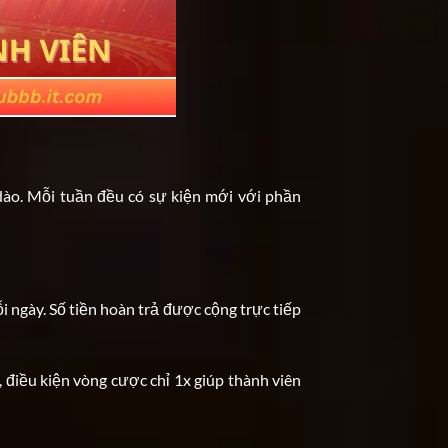
 dào. Mỗi tuần đều có sự kiện mới với phần
 ngày. Số tiền hoàn trả được cộng trực tiếp
, điều kiện vòng cược chỉ 1x giúp thành viên