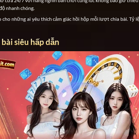
 cửa 24/7 với hàng nghìn bàn chơi cùng lúc không bao giờ thiếu
 độ nhanh chóng.
cho những ai yêu thích cảm giác hồi hộp mỗi lượt chia bài. Tỷ l
bài siêu hấp dẫn