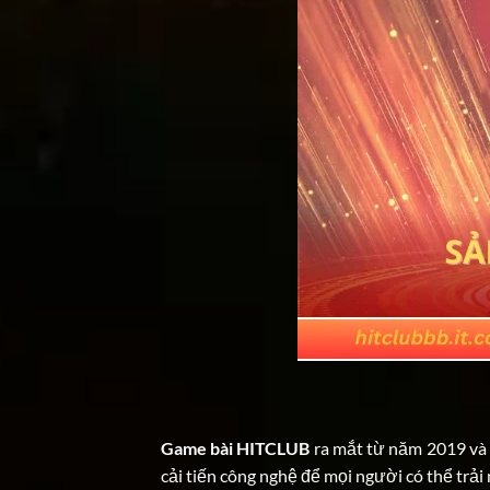
Game bài HITCLUB
ra mắt từ năm 2019 và n
cải tiến công nghệ để mọi người có thể trả