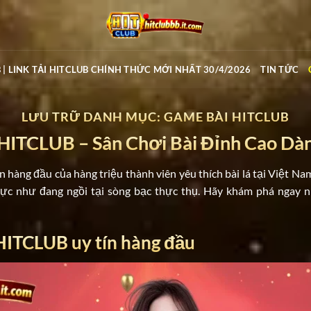
 | LINK TẢI HITCLUB CHÍNH THỨC MỚI NHẤT 30/4/2026
TIN TỨC
LƯU TRỮ DANH MỤC:
GAME BÀI HITCLUB
HITCLUB – Sân Chơi Bài Đỉnh Cao Dà
 hàng đầu của hàng triệu thành viên yêu thích bài lá tại Việt N
hực như đang ngồi tại sòng bạc thực thụ. Hãy khám phá ngay n
 HITCLUB uy tín hàng đầu