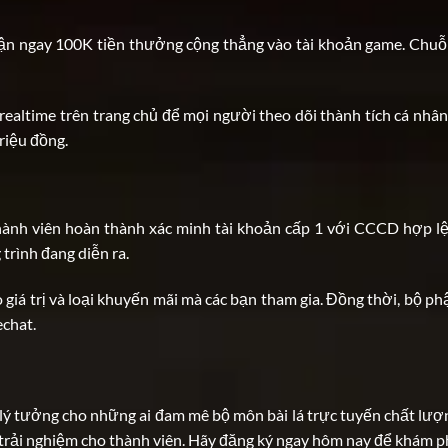
 nhận ngay 100K tiền thưởng cộng thẳng vào tài khoản game. Chu
altime trên trang chủ để mọi người theo dõi thành tích cá nhân.
riệu đồng.
hành viên hoàn thành xác minh tài khoản cấp 1 với CCCD hợp l
trình đang diễn ra.
 giá trị và loại khuyến mãi mà các bạn tham gia. Đồng thời, bộ p
echat.
lý tưởng cho những ai đam mê bộ môn bài lá trực tuyến chất lượn
trải nghiệm cho thành viên. Hãy đăng ký ngay hôm nay để khám phá