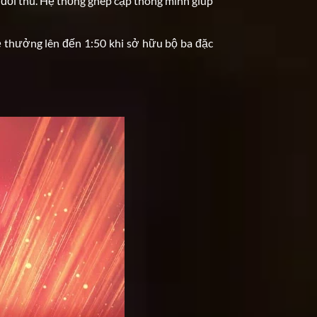
 đối thủ. Hệ thống ghép cặp thông minh giúp
ệ thưởng lên đến 1:50 khi sở hữu bộ ba đặc