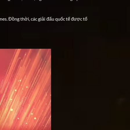
es. Đồng thời, các giải đấu quốc tế được tổ