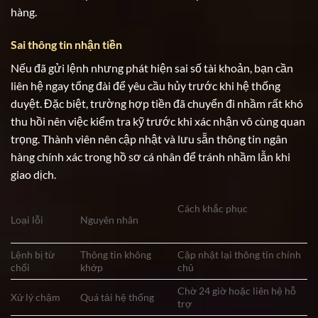
hàng.
Sai thông tin nhận tiền
Nếu đã gửi lệnh nhưng phát hiện sai số tài khoản, bạn cần
liên hệ ngay tổng đài để yêu cầu hủy trước khi hệ thống
duyệt. Đặc biệt, trường hợp tiền đã chuyển đi nhầm rất khó
thu hồi nên việc kiểm tra kỹ trước khi xác nhận vô cùng quan
trọng. Thành viên nên cập nhật và lưu sẵn thông tin ngân
hàng chính xác trong hồ sơ cá nhân để tránh nhầm lẫn khi
giao dịch.
Cách khắc phục
Loại lỗi
Nguyên nhân
Lệnh bị từ
Thông tin không
Cập nhật lại thông tin chính
chối
khớp
chủ
Chờ 24 giờ hoặc liên hệ hỗ
Xử lý chậm
Quá tải hệ thống
trợ