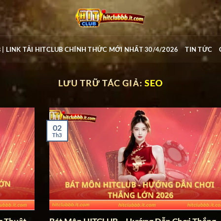
 | LINK TẢI HITCLUB CHÍNH THỨC MỚI NHẤT 30/4/2026
TIN TỨC
LƯU TRỮ TÁC GIẢ:
SEO
02
Th3