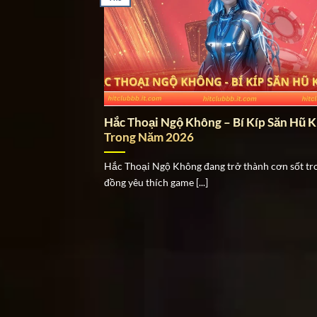
Hắc Thoại Ngộ Không – Bí Kíp Săn Hũ 
Trong Năm 2026
Hắc Thoại Ngộ Không đang trở thành cơn sốt tr
đồng yêu thích game [...]