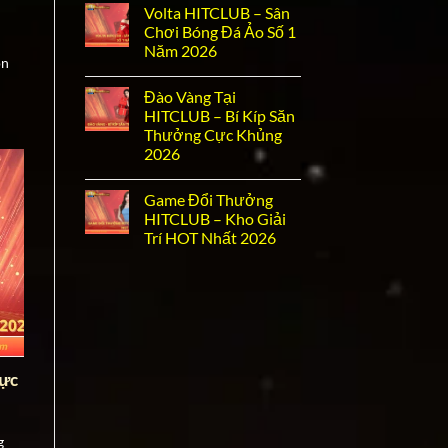
Volta HITCLUB – Sân
Chơi Bóng Đá Ảo Số 1
Năm 2026
ón
Đào Vàng Tại
HITCLUB – Bí Kíp Săn
Thưởng Cực Khủng
2026
Game Đổi Thưởng
HITCLUB – Kho Giải
Trí HOT Nhất 2026
Cực
g