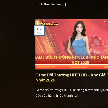
thích thể thao ảo [...]
02
Th3
Game Đổi Thưởng HITCLUB – Kho Giải 
Nhất 2026
Game đổi thưởng HITCLUB đang trở thành lựa c
đầu của hàng triệu thành [...]