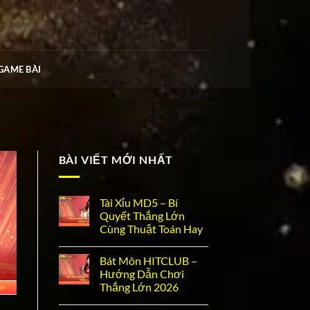
GAME BÀI
BÀI VIẾT MỚI NHẤT
Tài Xỉu MD5 – Bí
Quyết Thắng Lớn
Cùng Thuật Toán Hay
Bát Môn HITCLUB –
Hướng Dẫn Chơi
Thắng Lớn 2026