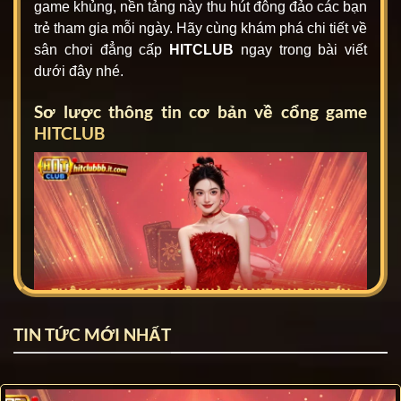
game khủng, nền tảng này thu hút đông đảo các bạn
trẻ tham gia mỗi ngày. Hãy cùng khám phá chi tiết về
sân chơi đẳng cấp
HITCLUB
ngay trong bài viết
dưới đây nhé.
Sơ lược thông tin cơ bản về cổng game
HITCLUB
TIN TỨC MỚI NHẤT
Thông tin cơ bản về cổng game HITCLUB uy tín
HITCLUB
được biết đến như một thương hiệu giải