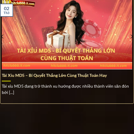
trí hàng đầu châu Á với bề dày hoạt động đáng nể.
02
Ngoài ra, nền tảng này còn sở hữu giấy phép hoạt
Th3
động hợp pháp từ các tổ chức quốc tế có uy tín lớn.
Quá trình thành lập và phát triển
cổng game được thành lập vào năm 2016 tại
Manila, Philippines với số vốn đầu tư ban đầu lên
đến hàng triệu USD. Đặc biệt, sau 10 năm hoạt
động, thương hiệu đã mở rộng thị trường sang
nhiều quốc gia trong khu vực Đông Nam Á. Hiện tại
Tài Xỉu MD5 – Bí Quyết Thắng Lớn Cùng Thuật Toán Hay
đội ngũ nhân sự lên đến hơn 500 người làm việc
chuyên nghiệp tại các văn phòng khác nhau. Bên
Tài xỉu MD5 đang trở thành xu hướng được nhiều thành viên săn đón
cạnh đó, hệ thống máy chủ được đặt tại nhiều quốc
bởi [...]
gia nhằm đảm bảo tốc độ truy cập ổn định cho thành
viên.
Mục tiêu hoạt động rõ ràng
Sứ mệnh chính của cổng game là thỏa mãn nhu cầu