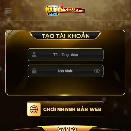
Bỏ
qua
nội
dung