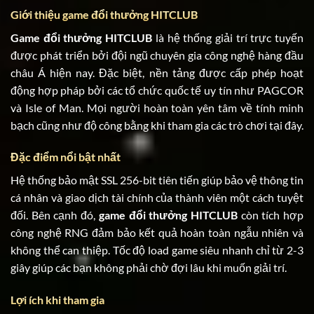
Giới thiệu game đổi thưởng HITCLUB
Game đổi thưởng HITCLUB
là hệ thống giải trí trực tuyến
được phát triển bởi đội ngũ chuyên gia công nghệ hàng đầu
châu Á hiện nay. Đặc biệt, nền tảng được cấp phép hoạt
động hợp pháp bởi các tổ chức quốc tế uy tín như PAGCOR
và Isle of Man. Mọi người hoàn toàn yên tâm về tính minh
bạch cũng như độ công bằng khi tham gia các trò chơi tại đây.
Đặc điểm nổi bật nhất
Hệ thống bảo mật SSL 256-bit tiên tiến giúp bảo vệ thông tin
cá nhân và giao dịch tài chính của thành viên một cách tuyệt
đối. Bên cạnh đó,
game đổi thưởng HITCLUB
còn tích hợp
công nghệ RNG đảm bảo kết quả hoàn toàn ngẫu nhiên và
không thể can thiệp. Tốc độ load game siêu nhanh chỉ từ 2-3
giây giúp các bạn không phải chờ đợi lâu khi muốn giải trí.
Lợi ích khi tham gia