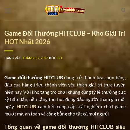
Bỏ
qua
nội
dung
Game Đổi Thưởng HITCLUB – Kho Giải Trí
HOT Nhất 2026
ĐĂNG VÀO
THÁNG 3 2, 2026
BỞI
SEO
Game đổi thưởng HITCLUB
đang trở thành lựa chọn hàng
đầu của hàng triệu thành viên yêu thích giải trí trực tuyến
hiện nay. Với kho tàng trò chơi khủng cùng tỷ lệ thưởng cực
kỳ hấp dẫn, nền tảng thu hút đông đảo người tham gia mỗi
ngày.
HITCLUB
cam kết cung cấp trải nghiệm chơi game
mượt mà, an toàn và công bằng cho tất cả mọi người.
Tổng quan về game đổi thưởng HITCLUB siêu