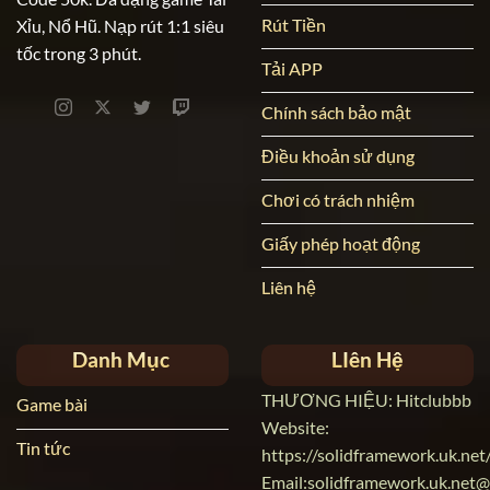
Rút Tiền
Xỉu, Nổ Hũ. Nạp rút 1:1 siêu
tốc trong 3 phút.
Tải APP
Chính sách bảo mật
Điều khoản sử dụng
Chơi có trách nhiệm
Giấy phép hoạt động
Liên hệ
Danh Mục
LIên Hệ
THƯƠNG HIỆU: Hitclubbb
Game bài
Website:
Tin tức
https://solidframework.uk.net
Email:
solidframework.uk.net