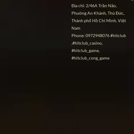
Địa chỉ: 2/46A Trần Não,
Phường An Khánh, Thủ Đức,
Thành phố Hồ Chí Minh, Việt
Nam
Phone: 0972948076 #hitclub
,#hitclub_casino,
#hitclub_game,
#hitclub_cong_game