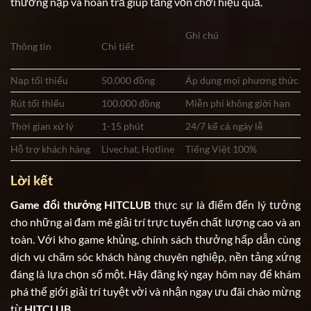
thưởng nạp và hoàn trả giúp tăng vốn chơi hiệu quả.
Ghi chú
Thông tin
Chi tiết
Nạp tối thiểu
50.000 đồng
Áp dụng mọi phương thức
Rút tối thiểu
100.000 đồng
Miễn phí không giới hạn
Thời gian xử lý
1-15 phút
24/7 kể cả ngày lễ
Hỗ trợ khách hàng
Livechat, Hotline
Tiếng Việt 100%
Lời kết
Game đổi thưởng HITCLUB
thực sự là điểm đến lý tưởng
cho những ai đam mê giải trí trực tuyến chất lượng cao và an
toàn. Với kho game khủng, chính sách thưởng hấp dẫn cùng
dịch vụ chăm sóc khách hàng chuyên nghiệp, nền tảng xứng
đáng là lựa chọn số một. Hãy đăng ký ngay hôm nay để khám
phá thế giới giải trí tuyệt vời và nhận ngay ưu đãi chào mừng
từ
HITCLUB
.