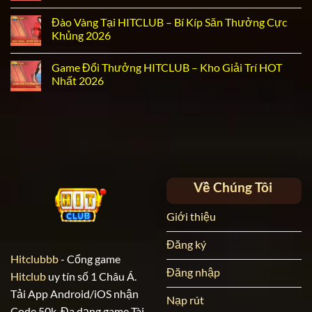
Đào Vàng Tại HITCLUB – Bí Kíp Săn Thưởng Cực
Khủng 2026
Game Đổi Thưởng HITCLUB – Kho Giải Trí HOT
Nhất 2026
Về Chúng Tôi
Giới thiệu
Đăng ký
Hitclubbb
- Cổng game
Đăng nhập
Hitclub
uy tín số 1 Châu Á.
Tải App Android/iOS nhận
Nạp rút
Code 50k. Đa dạng game Tài