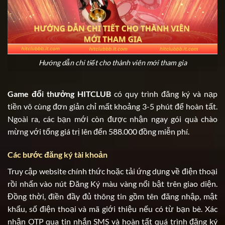
Hướng dẫn chi tiết cho thành viên mới tham gia
Game đổi thưởng HITCLUB
có quy trình đăng ký và nạp
tiền vô cùng đơn giản chỉ mất khoảng 3-5 phút để hoàn tất.
Ngoài ra, các bạn mới còn được nhận ngay gói quà chào
mừng với tổng giá trị lên đến 588.000 đồng miễn phí.
Các bước đăng ký tài khoản
Truy cập website chính thức hoặc tải ứng dụng về điện thoại
rồi nhấn vào nút Đăng Ký màu vàng nổi bật trên giao diện.
Đồng thời, điền đầy đủ thông tin gồm tên đăng nhập, mật
khẩu, số điện thoại và mã giới thiệu nếu có từ bạn bè. Xác
nhận OTP qua tin nhắn SMS và hoàn tất quá trình đăng ký