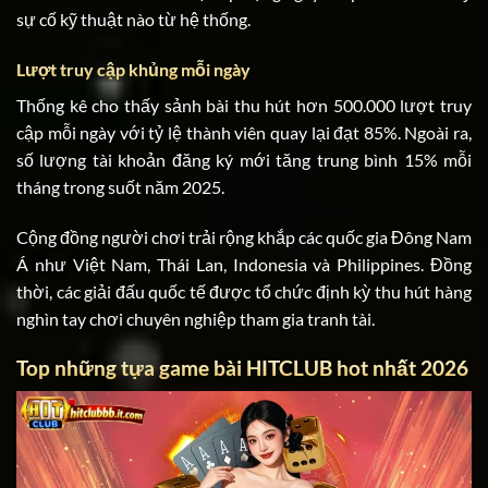
sự cố kỹ thuật nào từ hệ thống.
Lượt truy cập khủng mỗi ngày
Thống kê cho thấy sảnh bài thu hút hơn 500.000 lượt truy
cập mỗi ngày với tỷ lệ thành viên quay lại đạt 85%. Ngoài ra,
số lượng tài khoản đăng ký mới tăng trung bình 15% mỗi
tháng trong suốt năm 2025.
Cộng đồng người chơi trải rộng khắp các quốc gia Đông Nam
Á như Việt Nam, Thái Lan, Indonesia và Philippines. Đồng
thời, các giải đấu quốc tế được tổ chức định kỳ thu hút hàng
nghìn tay chơi chuyên nghiệp tham gia tranh tài.
Top những tựa game bài HITCLUB hot nhất 2026