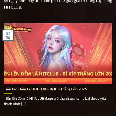
ký ngay hôm nay để khám phá thế giới giải trí đẳng cấp cùng
HITCLUB
.
02
Th3
Tiến Lên Đếm Lá HITCLUB – Bí Kíp Thắng Lớn 2026
Tiến lên đếm lá HITCLUB đang trở thành tựa game bài được yêu
thích nhất [...]