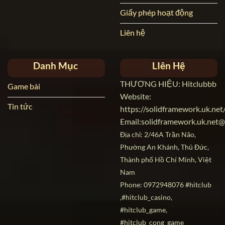
Giấy phép hoạt động
Liên hệ
Danh Mục
LIên Hệ
THƯƠNG HIỆU: Hitclubbb
Game bài
Website:
Tin tức
https://solidframework.uk.net
Email:
solidframework.uk.net
Địa chỉ: 2/46A Trần Não,
Phường An Khánh, Thủ Đức,
Thành phố Hồ Chí Minh, Việt
Nam
Phone: 0972948076 #hitclub
,#hitclub_casino,
#hitclub_game,
#hitclub_cong_game