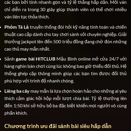
các bạn bởi tính nhanh gọn và tỷ lệ thắng hấp dẫn. Mỗi ván
chỉ diễn ra trong 30 giây giúp thành viên có thể chơi nhiều
ván liên tục thỏa thích.
Phỏm Tá Lả
truyền thống đòi hỏi kỹ năng tính toán và chiến
thuật cao cấp dành cho tay chơi sành sỏi chuyên nghiệp. Giải
thưởng jackpot lên đến 500 triệu đồng đang chờ đón những
cao thủ may mắn nhất.
Sảnh
game bài HITCLUB
Mậu Binh online mở cửa 24/7 với
hàng nghìn bàn chơi cùng lúc không bao giờ thiếu đối thủ. Hệ
thống ghép cặp thông minh giúp các bạn tìm được đối thủ
phù hợp với trình độ nhanh chóng.
Liêng ba cây
may mắn là lựa chọn hoàn hảo cho những ai yêu
thích cảm giác hồi hộp mỗi lượt chia bài. Tỷ lệ thưởng lên
đến 1:50 khi sở hữu bộ ba đặc biệt khiến mọi người vô cùng
phấn khích.
Chương trình ưu đãi sảnh bài siêu hấp dẫn